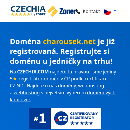
Kontakt
Doména
charousek.net
je již
registrovaná. Registrujte si
doménu u jedničky na trhu!
Na
CZECHIA.COM
najdete tu pravou. Jsme jediný
5
★
registrátor domén v ČR podle
certifikace
CZ.NIC
. Najdete u nás
domény
,
webhosting
a
webhosting
s největším výběrem
doménových
koncovek
.