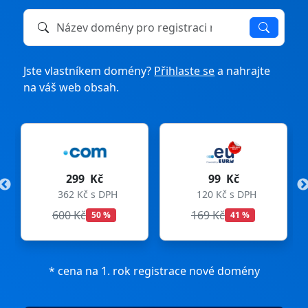
Název domény k registraci nebo převodu
Jste vlastníkem domény?
Přihlaste se
a nahrajte
na váš web obsah.
299 Kč
99 Kč
362 Kč s DPH
120 Kč s DPH
600 Kč
169 Kč
50 %
41 %
* cena na 1. rok registrace nové domény