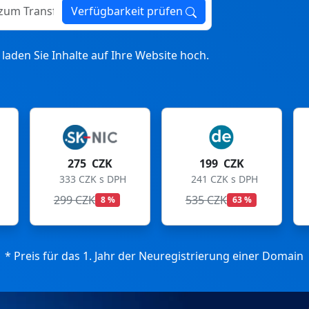
ransfer
Verfügbarkeit prüfen
laden Sie Inhalte auf Ihre Website hoch.
199 CZK
199 CZK
241 CZK s DPH
241 CZK s DPH
535 CZK
699 CZK
63 %
72 %
* Preis für das 1. Jahr der Neuregistrierung einer Domain