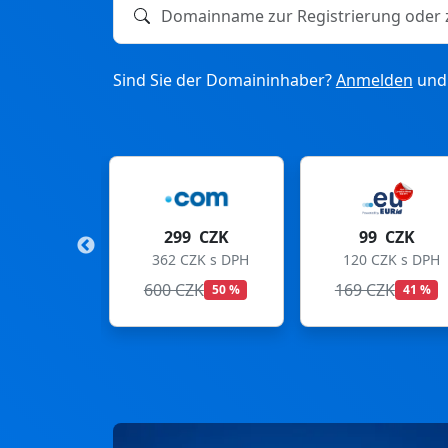
Domainname zur Registrierung oder zum T
Sind Sie der Domaininhaber?
Anmelden
und 
9 CZK
99 CZK
275 CZK
CZK s DPH
120 CZK s DPH
333 CZK s DPH
ZK
169 CZK
299 CZK
50 %
41 %
8 %