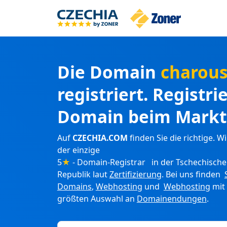
Die Domain
charou
registriert. Registri
Domain beim Markt
Auf
CZECHIA.COM
finden Sie die richtige. Wi
der einzige
5
★
- Domain-Registrar in der Tschechisch
Republik laut
Zertifizierung
. Bei uns finden
Domains
,
Webhosting
und
Webhosting
mit
größten Auswahl an
Domainendungen
.