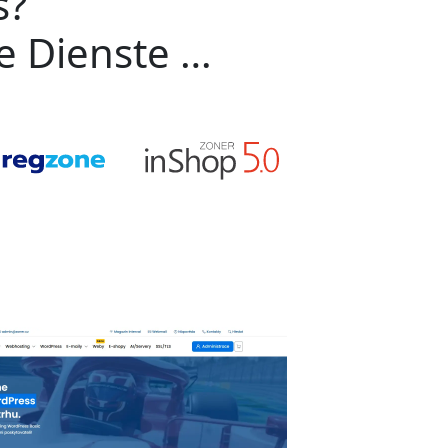
s?
ge Dienste …